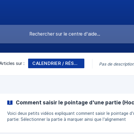
CALENDRIER / RÉSULTAT
Articles sur :
Pas de descriptio
Comment saisir le pointage d'une partie (Ho
Voici deux petits vidéos expliquant comment saisir le pointage d
partie: Sélectionner la partie à marquer ainsi que l'alignement
participant: VIDÉO Entrer les points, pénalités et statistiques de
gardiens de but: VIDÉO