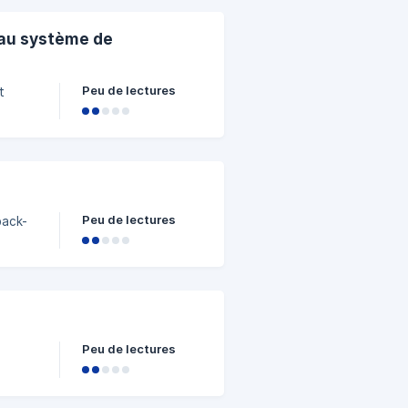
 au système de
Peu de lectures
t
nt de
Peu de lectures
back-
ne
e
a
 aider,
Peu de lectures