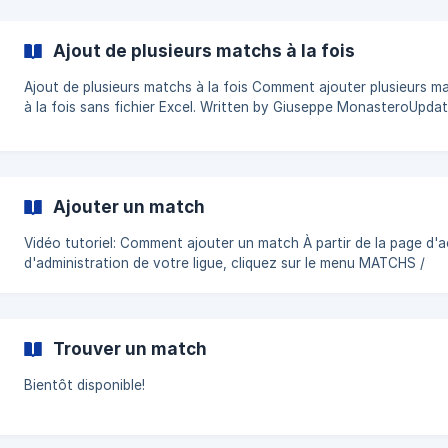
Ajout de plusieurs matchs à la fois
Ajout de plusieurs matchs à la fois Comment ajouter plusieurs matchs
à la fois sans fichier Excel. Written by Giuseppe MonasteroUpdated in
the last 15 minutes À partir de la page d'accueil d'administration de
votre ligue, cliquez sur le menu MATCHS / ÉVÉNEMENTS. Cliquez
l'icône d'outils et sélectionnez AJOUT MULTIPLE MATCHS. ![]
(https://storage.crisp.chat/users/helpd
Ajouter un match
Vidéo tutoriel: Comment ajouter un match À partir de la page d'accueil
d'administration de votre ligue, cliquez sur le menu MATCHS /
ÉVÉNEMENTS. Cliquez sur le bouton MATCH +. Sélectionnez le type de
match. Sélectionnez le calendrier relié au match. Sélectionnez l'
visiteur. Sélectionnez l'équipe locale. Sélectionnez
Trouver un match
Bientôt disponible!