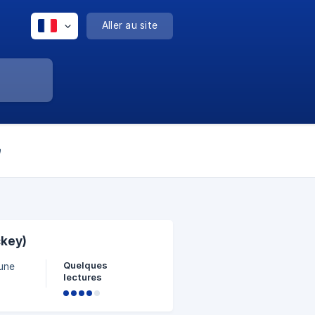
Aller au site
n
ckey)
Quelques
'une
lectures