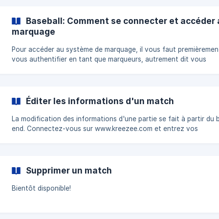
Baseball: Comment se connecter et accéder
marquage
Pour accéder au système de marquage, il vous faut premièremen
vous authentifier en tant que marqueurs, autrement dit vous
connecter à votre compte. Pour ce faire, il vous suffit simpleme
suivre la procédure ici-bas: À partir de la page d'accueil de votre site,
rendez vous sur la barre d'adresse de votre navigateur web: À la toute
fin de l'URL, ajoutez "**/logi
Éditer les informations d'un match
La modification des informations d'une partie se fait à partir du 
end. Connectez-vous sur www.kreezee.com et entrez vos
informations de connection pour accéder à votre tableau de bord U
fois dans le menu MATCHS/ÉVÉNEMENTS, retrohvez la partie qu
vous désirez modifier et appuyez sur le crayon pour accéder à l
fenêtre qui vous permettra de faire vos modifications. Pour vous
Supprimer un match
vous pouvez utiliser les filtres disponibles. ![]
(https://storage.crisp.chat/users/helpdesk/website/ad5
Bientôt disponible!