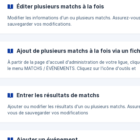
Éditer plusieurs matchs à la fois
Modifier les informations d'un ou plusieurs matchs. Assurez-vou
sauvegarder vos modifications.
Ajout de plusieurs matchs à la fois via un fich
À partir de la page d'accueil d'administration de votre ligue, cliq
le menu MATCHS / ÉVÉNEMENTS. Cliquez sur l'icône d'outils et
sélectionnez AJOUT MULTIPLE MATCHS. Cliquez sur l'icône d'outil,
puis téléchargez le gabarit Excel à utiliser puis entrez vos match
l'intérieur du fichier Excel en vous assurant de bien nommer les 
et endroits de la même manière que dans l'admin de Kr
Entrer les résultats de matchs
Ajouter ou modifier les résultats d'un ou plusieurs matchs. Assur
vous de sauvegarder vos modifications
Ajouter un événement