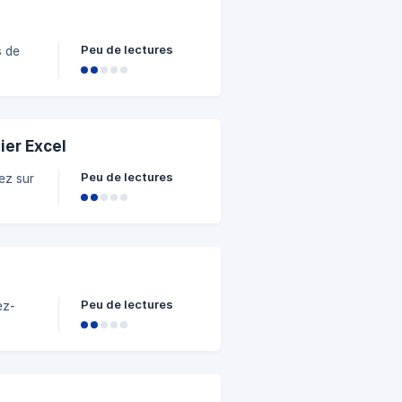
Peu de lectures
s de
ier Excel
Peu de lectures
uez sur
s à
équipes
Peu de lectures
ez-