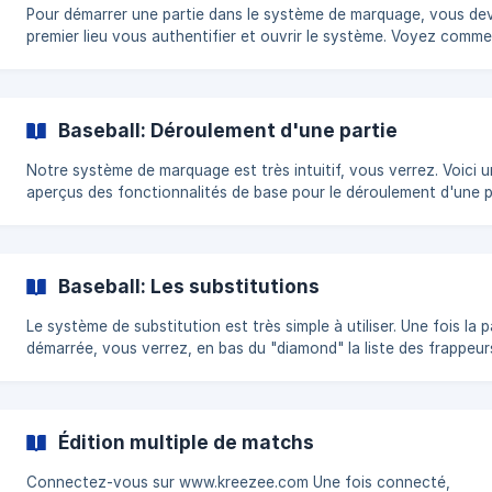
Pour démarrer une partie dans le système de marquage, vous de
premier lieu vous authentifier et ouvrir le système. Voyez comm
faire ICI Une fois le système de marquage ouvert, il vous suffit
simplement de sélectionner vos alignements (pour chacune des
équipes. L'autre équipe se trouve juste en bas de la page) en co
les cases puis de sélectionner leur positionnemen
Baseball: Déroulement d'une partie
Notre système de marquage est très intuitif, vous verrez. Voici u
aperçus des fonctionnalités de base pour le déroulement d'une p
Lorsque vous débutez une partie, le premier frappeur se placera
automatiquement sur le marbre pour le début de la séquence. L'é
offensive (au bâton) est identifié sous forme de ronds bleus sur 
"diamond": Il est maintenant temps d'ajouter
Baseball: Les substitutions
Le système de substitution est très simple à utiliser. Une fois la p
démarrée, vous verrez, en bas du "diamond" la liste des frappeurs
que la liste de joueurs disponible: Vous remarquerez que, dans la
section "Frappeurs", chaque joueurs a un petit icône
Édition multiple de matchs
Connectez-vous sur www.kreezee.com Une fois connecté,