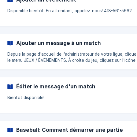
Disponible bientôt! En attendant, appelez-nous! 418-561-5662
Ajouter un message à un match
Depuis la page d'accueil de l'administrateur de votre ligue, clique
le menu JEUX / ÉVÉNEMENTS. À droite du jeu, cliquez sur l'icône
d'édition. Cliquez sur l'onglet MESSAGES. Sélectionnez la couleur
d'arrière-plan de votre message. Entrez votr
Éditer le message d'un match
Bientôt disponible!
Baseball: Comment démarrer une partie