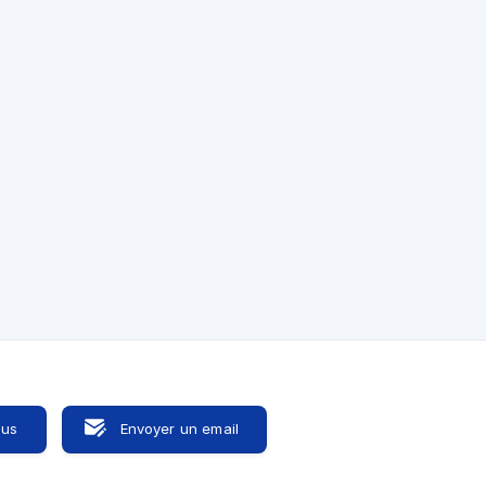
be84c00/daa5aba2-
ous
Envoyer un email