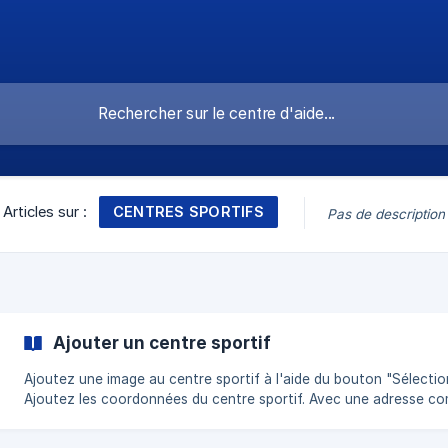
CENTRES SPORTIFS
Articles sur :
Pas de description
Ajouter un centre sportif
Ajoutez une image au centre sportif à l'aide du bouton "Sélecti
Ajoutez les coordonnées du centre sportif. Avec une adresse co
Google Maps sera disponible dans le calendrier. N'oubliez pas d
éviter de perdre vos modifications. ![]