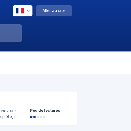
Aller au site
Peu de lectures
onnez une image".
mplète, une carte
e Sauvegarder pour