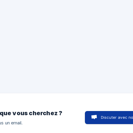
(https://storage.crisp.chat/users/helpdesk/website/7248fe68a
e28a-4403-b031
 que vous cherchez ?
Discuter avec n
s un email.